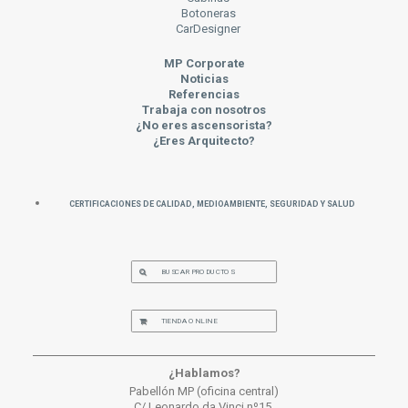
Botoneras
CarDesigner
MP Corporate
Noticias
Referencias
Trabaja con nosotros
¿No eres ascensorista?
¿Eres Arquitecto?
Certificaciones de Calidad, Medioambiente, Seguridad y Salud
BUSCAR PRODUCTOS
TIENDA ONLINE
¿Hablamos?
Pabellón MP (oficina central)
C/ Leonardo da Vinci nº15.