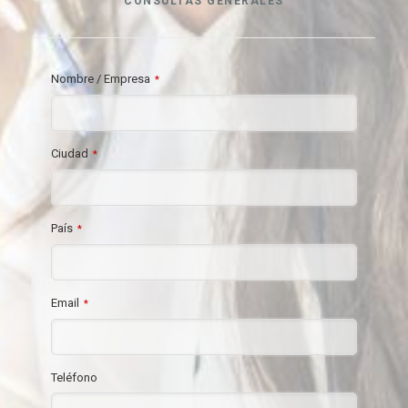
CONSULTAS GENERALES
Nombre / Empresa
*
Ciudad
*
País
*
Email
*
Teléfono