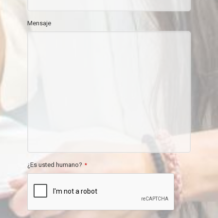
Mensaje
¿Es usted humano?
*