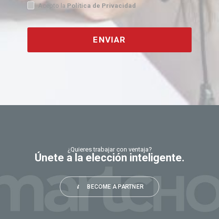
Acepto la
Política de Privacidad
ENVIAR
This
field
should
be
left
blank
¿Quieres trabajar con ventaja?
Únete a la elección inteligente.
BECOME A PARTNER