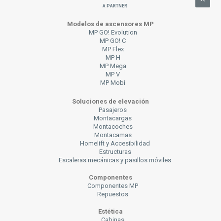
a Partner
Modelos de ascensores MP
MP GO! Evolution
MP GO! C
MP Flex
MP H
MP Mega
MP V
MP Mobi
Soluciones de elevación
Pasajeros
Montacargas
Montacoches
Montacamas
Homelift y Accesibilidad
Estructuras
Escaleras mecánicas y pasillos móviles
Componentes
Componentes MP
Repuestos
Estética
Cabinas