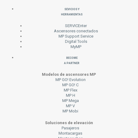
Sevicios y
Herramientas
SERVICEnter
Ascensores conectados
MP Support Service
Digital Tools
MyMP
Become
a Partner
Modelos de ascensores MP
MP GO! Evolution
MP GO! C
MP Flex
MP H
MP Mega
MP V
MP Mobi
Soluciones de elevación
Pasajeros
Montacargas