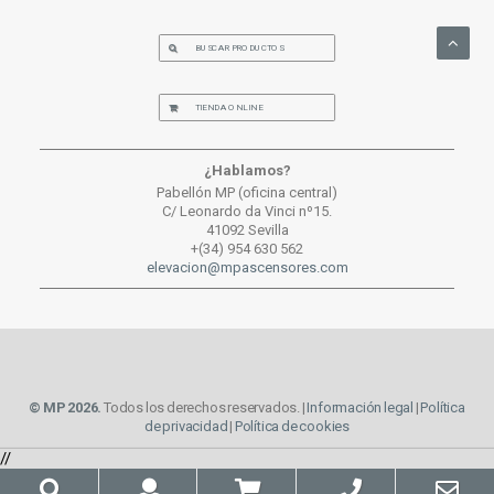
BUSCAR PRODUCTOS
TIENDA ONLINE
¿Hablamos?
Pabellón MP (oficina central)
C/ Leonardo da Vinci nº15.
41092 Sevilla
+(34) 954 630 562
elevacion@mpascensores.com
© MP 2026.
Todos los derechos reservados. |
Información legal
|
Política
de privacidad
|
Política de cookies
//